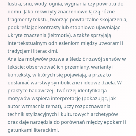
lustra, snu, wody, ognia, wygnania czy powrotu do
domu. Jako rekwizyty znaczeniowe łączą różne
fragmenty tekstu, tworząc powtarzalne skojarzenia,
podkreślając kontrasty lub stopniowo ujawniając
ukryte znaczenia (leitmotiv), a także sprzyjają
intertekstualnym odniesieniom między utworami i
tradycjami literackimi.
Analiza motywów pozwala śledzić rozwój sensów w
tekście: obserwować ich przemiany, warianty i
konteksty, w których się pojawiają, a przez to
odsłaniać warstwy symboliczne i ideowe dzieła. W
praktyce badawczej i twórczej identyfikacja
motywów wspiera interpretację (pokazując, jak
autor wzmacnia temat), uczy rozpoznawania
technik stylizacyjnych i kulturowych archetypów
oraz daje narzędzia do porównań między epokami i
gatunkami literackimi.