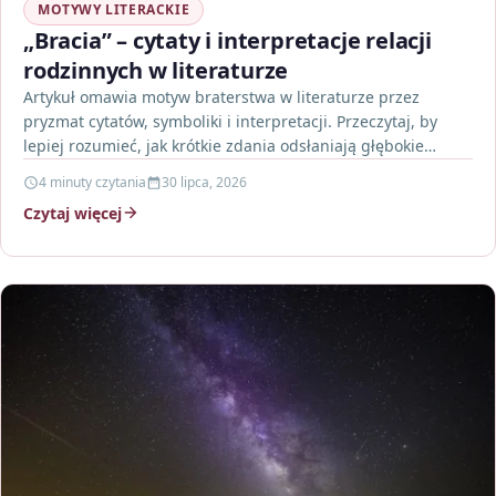
MOTYWY LITERACKIE
„Bracia” – cytaty i interpretacje relacji
rodzinnych w literaturze
Artykuł omawia motyw braterstwa w literaturze przez
pryzmat cytatów, symboliki i interpretacji. Przeczytaj, by
lepiej rozumieć, jak krótkie zdania odsłaniają głębokie
relacje rodzinne.
4 minuty czytania
30 lipca, 2026
Czytaj więcej