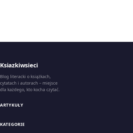
Ksiazkiwsieci
Blog literacki o książkach,
cytatach i autorach – miejsce
dla każdego, kto kocha czytać.
ARTYKUŁY
KATEGORIE