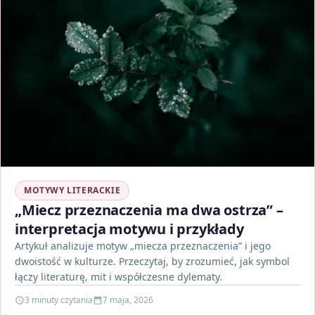
MOTYWY LITERACKIE
„Miecz przeznaczenia ma dwa ostrza” –
interpretacja motywu i przykłady
Artykuł analizuje motyw „miecza przeznaczenia” i jego
dwoistość w kulturze. Przeczytaj, by zrozumieć, jak symbol
łączy literaturę, mit i współczesne dylematy.
3 minuty czytania
7 maja, 2026