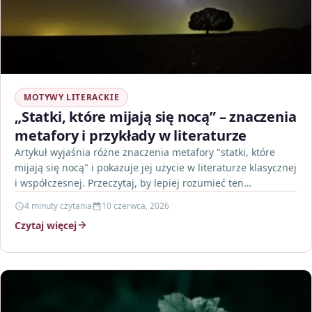
MOTYWY LITERACKIE
„Statki, które mijają się nocą” – znaczenia
metafory i przykłady w literaturze
Artykuł wyjaśnia różne znaczenia metafory "statki, które
mijają się nocą" i pokazuje jej użycie w literaturze klasycznej
i współczesnej. Przeczytaj, by lepiej rozumieć ten…
4 minuty czytania
10 czerwca, 2026
Czytaj więcej