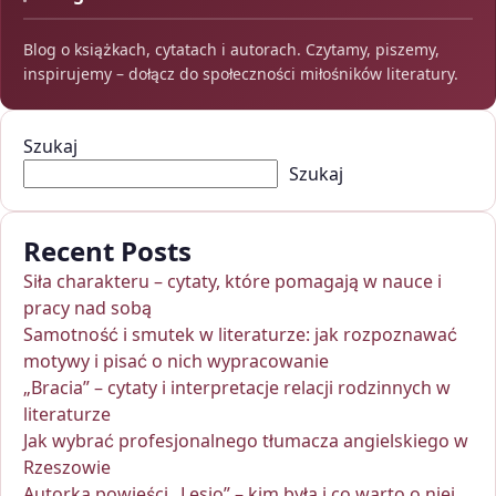
Blog o książkach, cytatach i autorach. Czytamy, piszemy,
inspirujemy – dołącz do społeczności miłośników literatury.
Szukaj
Szukaj
Recent Posts
Siła charakteru – cytaty, które pomagają w nauce i
pracy nad sobą
Samotność i smutek w literaturze: jak rozpoznawać
motywy i pisać o nich wypracowanie
„Bracia” – cytaty i interpretacje relacji rodzinnych w
literaturze
Jak wybrać profesjonalnego tłumacza angielskiego w
Rzeszowie
Autorka powieści „Lesio” – kim była i co warto o niej