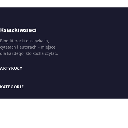
Ksiazkiwsieci
Blog literacki o książkach,
cytatach i autorach – miejsce
dla każdego, kto kocha czytać.
ARTYKUŁY
KATEGORIE
INFORMACJE