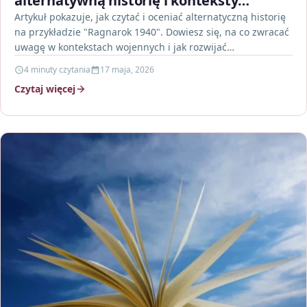
alternatywną historię i konteksty
wojenne
Artykuł pokazuje, jak czytać i oceniać alternatyczną historię
na przykładzie "Ragnarok 1940". Dowiesz się, na co zwracać
uwagę w kontekstach wojennych i jak rozwijać…
4 minuty czytania
17 maja, 2026
Czytaj więcej