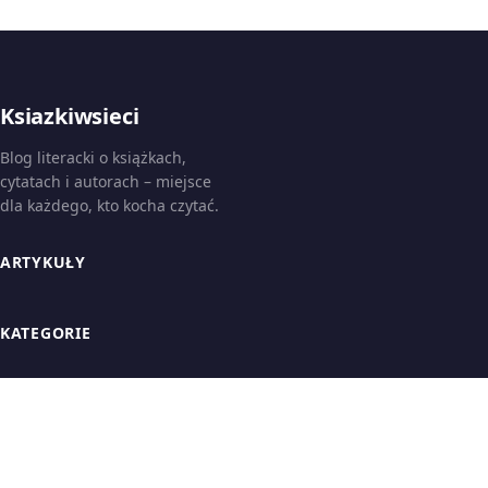
Ksiazkiwsieci
Blog literacki o książkach,
cytatach i autorach – miejsce
dla każdego, kto kocha czytać.
ARTYKUŁY
KATEGORIE
INFORMACJE