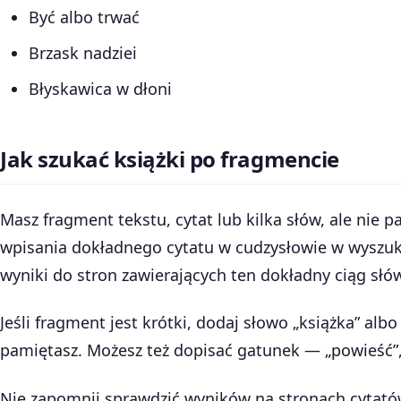
Być albo trwać
Brzask nadziei
Błyskawica w dłoni
Jak szukać książki po fragmencie
Masz fragment tekstu, cytat lub kilka słów, ale nie p
wpisania dokładnego cytatu w cudzysłowie w wyszuk
wyniki do stron zawierających ten dokładny ciąg słó
Jeśli fragment jest krótki, dodaj słowo „książka” alb
pamiętasz. Możesz też dopisać gatunek — „powieść”,
Nie zapomnij sprawdzić wyników na stronach cytatów,