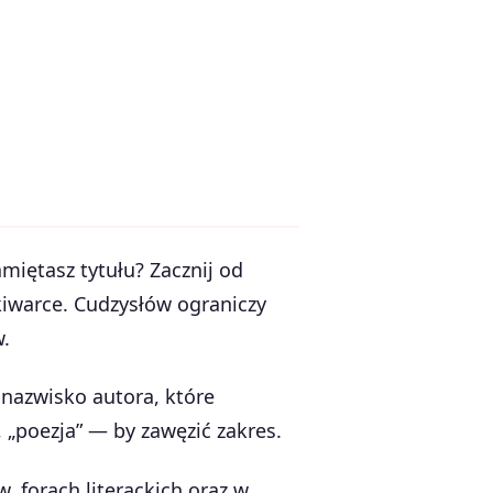
amiętasz tytułu? Zacznij od
iwarce. Cudzysłów ograniczy
w.
o nazwisko autora, które
 „poezja” — by zawęzić zakres.
 forach literackich oraz w