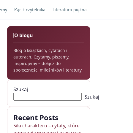
yzmy
Kącik czytelnika
Literatura piękna
O blogu
Blog o książkach, cytatach i
autorach. Czytamy, piszemy,
inspirujemy – dołącz do
społeczności miłośników literatury.
Szukaj
Szukaj
Recent Posts
Siła charakteru – cytaty, które
pomagają w nauce i pracy nad